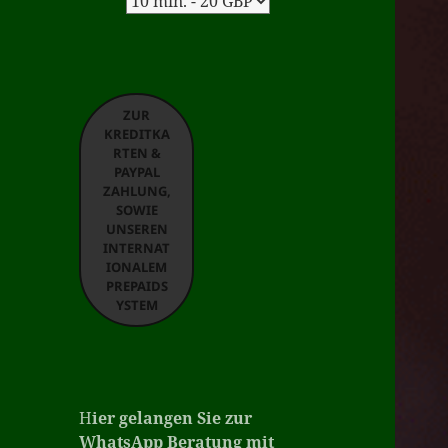
ZUR
KREDITKA
RTEN &
PAYPAL
ZAHLUNG,
SOWIE
UNSEREN
INTERNAT
IONALEM
PREPAIDS
YSTEM
H
ier gelangen Sie zur
WhatsApp Beratung mit