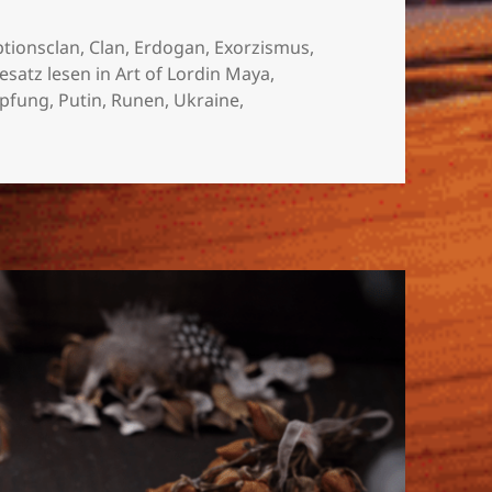
tionsclan
,
Clan
,
Erdogan
,
Exorzismus
,
esatz lesen in Art of Lordin Maya
,
pfung
,
Putin
,
Runen
,
Ukraine
,