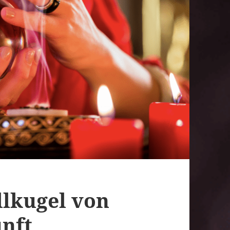
llkugel von
nft