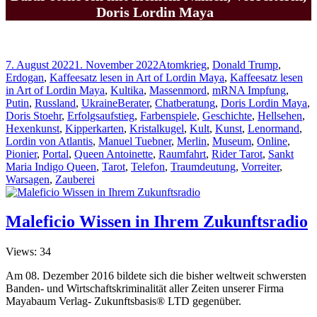
Doris Lordin Maya
Veröffentlicht
Kategorien
7. August 2022
1. November 2022
Atomkrieg
,
Donald Trump
,
am
Erdogan
,
Kaffeesatz lesen in Art of Lordin Maya
,
Kaffeesatz lesen
in Art of Lordin Maya
,
Kultika
,
Massenmord
,
mRNA Impfung
,
Schlagwörter
Putin
,
Russland
,
Ukraine
Berater
,
Chatberatung
,
Doris Lordin Maya
,
Doris Stoehr
,
Erfolgsaufstieg
,
Farbenspiele
,
Geschichte
,
Hellsehen
,
Hexenkunst
,
Kipperkarten
,
Kristalkugel
,
Kult
,
Kunst
,
Lenormand
,
Lordin von Atlantis
,
Manuel Tuebner
,
Merlin
,
Museum
,
Online
,
Pionier
,
Portal
,
Queen Antoinette
,
Raumfahrt
,
Rider Tarot
,
Sankt
Maria Indigo Queen
,
Tarot
,
Telefon
,
Traumdeutung
,
Vorreiter
,
Warsagen
,
Zauberei
Maleficio Wissen in Ihrem Zukunftsradio
Views: 34
Am 08. Dezember 2016 bildete sich die bisher weltweit schwersten
Banden- und Wirtschaftskriminalität aller Zeiten unserer Firma
Mayabaum Verlag- Zukunftsbasis® LTD gegenüber.