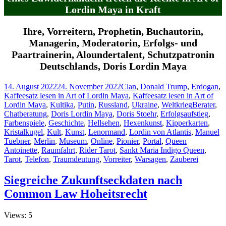
Lordin Maya in Kraft
Ihre, Vorreitern, Prophetin, Buchautorin,
Managerin, Moderatorin, Erfolgs- und
Paartrainerin, Aloundertalent, Schutzpatronin
Deutschlands, Doris Lordin Maya
Veröffentlicht
Kategorien
14. August 2022
24. November 2022
Clan
,
Donald Trump
,
Erdogan
,
am
Kaffeesatz lesen in Art of Lordin Maya
,
Kaffeesatz lesen in Art of
Schlagwör
Lordin Maya
,
Kultika
,
Putin
,
Russland
,
Ukraine
,
Weltkrieg
Berater
,
Chatberatung
,
Doris Lordin Maya
,
Doris Stoehr
,
Erfolgsaufstieg
,
Farbenspiele
,
Geschichte
,
Hellsehen
,
Hexenkunst
,
Kipperkarten
,
Kristalkugel
,
Kult
,
Kunst
,
Lenormand
,
Lordin von Atlantis
,
Manuel
Tuebner
,
Merlin
,
Museum
,
Online
,
Pionier
,
Portal
,
Queen
Antoinette
,
Raumfahrt
,
Rider Tarot
,
Sankt Maria Indigo Queen
,
Tarot
,
Telefon
,
Traumdeutung
,
Vorreiter
,
Warsagen
,
Zauberei
Siegreiche Zukunftseckdaten nach
Common Law Hoheitsrecht
Views: 5