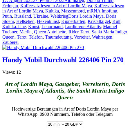
Veröffentlicht
Kategorien
17. August 2022
27. Februar 2025
Atomkrieg
,
Donald Trump
,
am
Erdogan
,
Kaffeesatz lesen in Art of Lordin Maya
,
Kaffeesatz lesen
in Art of Lordin Maya
,
Kultika
,
Massenmord
,
mRNA Impfung
,
Schlagwörter
Putin
,
Russland
,
Ukraine
,
Weltkrieg
Doris Lordin Maya
,
Doris
Stoehr
,
Hellsehen
,
Hexenkunst
,
Kipperkarten
,
Kristalkugel
,
Kult
,
Kultika-Line
,
Kunst
,
Lenormand
,
Lordin von Atlantis
,
Manuel
Tuebner
,
Merlin
,
Queen Antoinette
,
Rider Tarot
,
Sankt Maria Indigo
Queen
,
Tarot
,
Telefon
,
Traumdeutung
,
Vorreiter
,
Wahrsagen
,
Zauberei
Handy Mobil Durchwahl 226406 Pin 270
Views: 12
Art of Lordin Maya, Gastgeber, Vorreiterin, Doris
Lordin Maya of Atlantis, the Sankt Maria Indigo
Queen
Hochwertige Beratungen in Art of Doris Lordin Maya per
WhatsApp, 0900 Nummern, Telefon oder Telegram