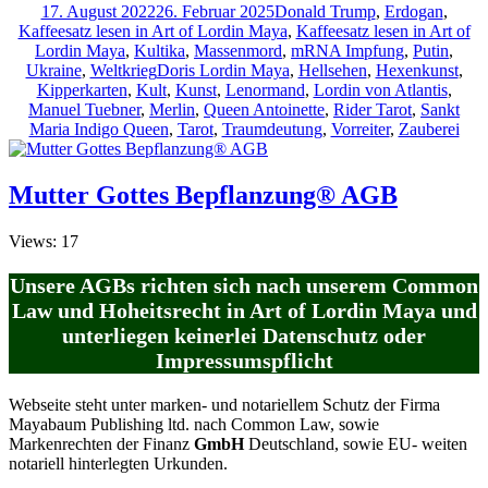
Veröffentlicht
Kategorien
17. August 2022
26. Februar 2025
Donald Trump
,
Erdogan
,
am
Kaffeesatz lesen in Art of Lordin Maya
,
Kaffeesatz lesen in Art of
Lordin Maya
,
Kultika
,
Massenmord
,
mRNA Impfung
,
Putin
,
Schlagwörter
Ukraine
,
Weltkrieg
Doris Lordin Maya
,
Hellsehen
,
Hexenkunst
,
Kipperkarten
,
Kult
,
Kunst
,
Lenormand
,
Lordin von Atlantis
,
Manuel Tuebner
,
Merlin
,
Queen Antoinette
,
Rider Tarot
,
Sankt
Maria Indigo Queen
,
Tarot
,
Traumdeutung
,
Vorreiter
,
Zauberei
Mutter Gottes Bepflanzung® AGB
Views: 17
Unsere AGBs richten sich nach unserem Common
Law und Hoheitsrecht in Art of Lordin Maya und
unterliegen keinerlei Datenschutz oder
Impressumspflicht
Webseite steht unter marken- und notariellem Schutz der Firma
Mayabaum Publishing ltd. nach Common Law, sowie
Markenrechten der Finanz
GmbH
Deutschland, sowie EU- weiten
notariell hinterlegten Urkunden.