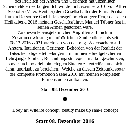
des Irreleiten bei Ämtern und Gerichten mit unzähligen
Scheindelikten verfangen. Ich wurde im Dezember 2016 von Alfred
Seehofer (Vater/ Rentner) dem Gesellschafter der Firma Perilia
Human Ressource GmbH lebensgefährlich angegriffen, sodass ich
Heiligabend 2016 meinem Geschäftsführer, Manuel Tübner fast in
seinen Armen gestorben wäre.
Zu diesen lebensgefährlichen Angriffen auf mich in
Zusammenwirkung unaufhörlichem Studiendiebstahls seit
08.12.2016 -2021 werde ich von den o. g. Widersachern auf
Ämtern, Intuitionen, Gerichten, Behörden von der Realität der
Tatsachen abgeleitet befangen um mir meine breitgefächerten
Lehrgänge, Studien, Behandlungsstrategien, markengeschützten,
sowie auch notariell hinterlegten Studien zu entreißen und sich
daran unerlaubt zu bereichern. Welche zu diesem Zeitpunkt sogar
die komplette Promotion Szene 2016 mit meinen kompletten
Firmenstudien aufbauten.
Start 08. Dezember 2016
Body art Wildlife concept, beauty make up snake concept
Start 08. Dezember 2016