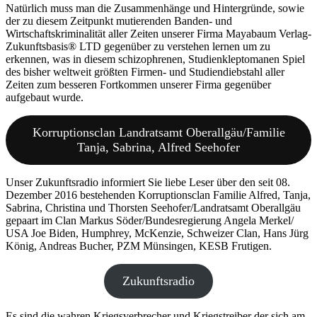
Natürlich muss man die Zusammenhänge und Hintergründe, sowie
der zu diesem Zeitpunkt mutierenden Banden- und
Wirtschaftskriminalität aller Zeiten unserer Firma Mayabaum Verlag-
Zukunftsbasis® LTD gegenüber zu verstehen lernen um zu
erkennen, was in diesem schizophrenen, Studienkleptomanen Spiel
des bisher weltweit größten Firmen- und Studiendiebstahl aller
Zeiten zum besseren Fortkommen unserer Firma gegenüber
aufgebaut wurde.
Korruptionsclan Landratsamt Oberallgäu/Familie
Tanja, Sabrina, Alfred Seehofer
Unser Zukunftsradio informiert Sie liebe Leser über den seit 08.
Dezember 2016 bestehenden Korruptionsclan Familie Alfred, Tanja,
Sabrina, Christina und Thorsten Seehofer/Landratsamt Oberallgäu
gepaart im Clan Markus Söder/Bundesregierung Angela Merkel/
USA Joe Biden, Humphrey, McKenzie, Schweizer Clan, Hans Jürg
König, Andreas Bucher, PZM Münsingen, KESB Frutigen.
Zukunftsradio
Es sind die wahren Kriegsverbrecher und Kriegstreiber der sich am