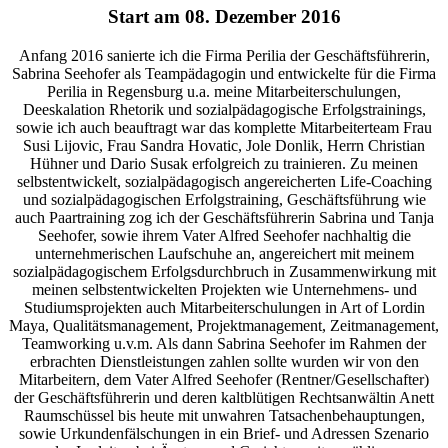
Start am 08. Dezember 2016
Anfang 2016 sanierte ich die Firma Perilia der Geschäftsführerin,
Sabrina Seehofer als Teampädagogin und entwickelte für die Firma
Perilia in Regensburg u.a. meine Mitarbeiterschulungen,
Deeskalation Rhetorik und sozialpädagogische Erfolgstrainings,
sowie ich auch beauftragt war das komplette Mitarbeiterteam Frau
Susi Lijovic, Frau Sandra Hovatic, Jole Donlik, Herrn Christian
Hühner und Dario Susak erfolgreich zu trainieren. Zu meinen
selbstentwickelt, sozialpädagogisch angereicherten Life-Coaching
und sozialpädagogischen Erfolgstraining, Geschäftsführung wie
auch Paartraining zog ich der Geschäftsführerin Sabrina und Tanja
Seehofer, sowie ihrem Vater Alfred Seehofer nachhaltig die
unternehmerischen Laufschuhe an, angereichert mit meinem
sozialpädagogischem Erfolgsdurchbruch in Zusammenwirkung mit
meinen selbstentwickelten Projekten wie Unternehmens- und
Studiumsprojekten auch Mitarbeiterschulungen in Art of Lordin
Maya, Qualitätsmanagement, Projektmanagement, Zeitmanagement,
Teamworking u.v.m. Als dann Sabrina Seehofer im Rahmen der
erbrachten Dienstleistungen zahlen sollte wurden wir von den
Mitarbeitern, dem Vater Alfred Seehofer (Rentner/Gesellschafter)
der Geschäftsführerin und deren kaltblütigen Rechtsanwältin Anett
Raumschüssel bis heute mit unwahren Tatsachenbehauptungen,
sowie Urkundenfälschungen in ein Brief- und Adressen Szenario