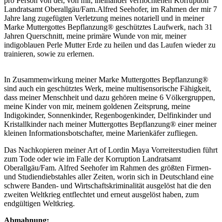
pro Person von der, von mir, ineinander verflochtenen Korruption
Landratsamt Oberallgäu/Fam.Alfred Seehofer, im Rahmen der mir 7
Jahre lang zugefügten Verletzung meines notariell und in meiner
Marke Muttergottes Bepflanzung® geschütztes Laufwerk, nach 31
Jahren Querschnitt, meine primäre Wunde von mir, meiner
indigoblauen Perle Mutter Erde zu heilen und das Laufen wieder zu
trainieren, sowie zu erlernen.
In Zusammenwirkung meiner Marke Muttergottes Bepflanzung®
sind auch ein geschütztes Werk, meine multisensorische Fähigkeit,
dass meiner Menschheit und dazu gehören meine 6 Völkergruppen,
meine Kinder von mir, meinem goldenen Zeitsprung, meine
Indigokinder, Sonnenkinder, Regenbogenkinder, Delfinkinder und
Kristallkinder nach meiner Muttergottes Bepflanzung® einer meiner
kleinen Informationsbotschafter, meine Marienkäfer zufliegen.
Das Nachkopieren meiner Art of Lordin Maya Vorreiterstudien führt
zum Tode oder wie im Falle der Korruption Landratsamt
Oberallgäu/Fam. Alfred Seehofer im Rahmen des größten Firmen-
und Studiendiebstahles aller Zeiten, worin sich in Deutschland eine
schwere Banden- und Wirtschaftskriminalität ausgelöst hat die den
zweiten Weltkrieg entflechtet und erneut ausgelöst haben, zum
endgültigen Weltkrieg.
Abmahnung: