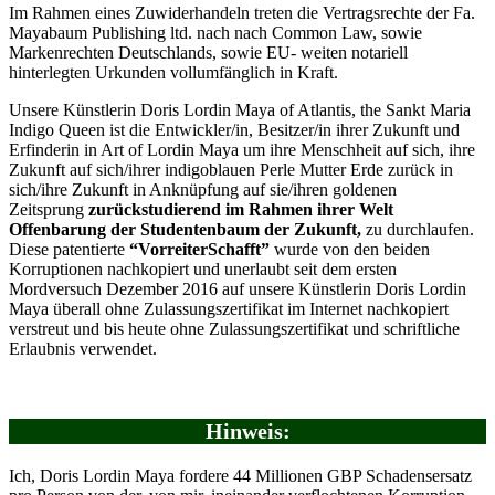
Im Rahmen eines Zuwiderhandeln treten die Vertragsrechte der Fa.
Mayabaum Publishing ltd. nach nach Common Law, sowie
Markenrechten Deutschlands, sowie EU- weiten notariell
hinterlegten Urkunden vollumfänglich in Kraft.
Unsere Künstlerin Doris Lordin Maya of Atlantis, the Sankt Maria
Indigo Queen ist die Entwickler/in, Besitzer/in ihrer Zukunft und
Erfinderin in Art of Lordin Maya um ihre Menschheit auf sich, ihre
Zukunft auf sich/ihrer indigoblauen Perle Mutter Erde zurück in
sich/ihre Zukunft in Anknüpfung auf sie/ihren goldenen
Zeitsprung
zurückstudierend
im Rahmen ihrer Welt
Offenbarung der Studentenbaum der Zukunft,
zu durchlaufen.
Diese patentierte
“VorreiterSchafft”
wurde von den beiden
Korruptionen nachkopiert und unerlaubt seit dem ersten
Mordversuch Dezember 2016 auf unsere Künstlerin Doris Lordin
Maya überall ohne Zulassungszertifikat im Internet nachkopiert
verstreut und bis heute ohne Zulassungszertifikat und schriftliche
Erlaubnis verwendet.
Hinweis:
Ich, Doris Lordin Maya fordere 44 Millionen GBP Schadensersatz