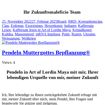
Ihr Zukunftsmaleficio Team
Veröffentlicht
Kategorien
25. November 2022
27. Februar 2025
Board
,
BRD- Korruptionsclan
,
am
Clan
,
Erdogan
,
Exorzismus
,
Hexenkunst
,
Indianer
,
Kaffeesatz
Lesen
,
Kaffeesatz lesen in Art of Lordin Maya
,
Kristallkugel
,
Kultika
,
Massenmord
,
mRNA Impfung
,
Putin
,
Runen
,
Ukraine
,
Weissagung
,
Weltkrieg
Pendeln Muttergottes Bepflanzung®
Views: 4
Pendeln in Art of Lordin Maya mit mir, Ihrer
lebendigen Urquelle von mir, meiner Zukunft
Ich, Ihre lebendige zu Ihnen zurückgekehrte Zukunft erfrage mit
mir, meiner Zukunft über mich, mein Pendel, Ihre Fragen und
beantworte Sie präzise und zielgenau.