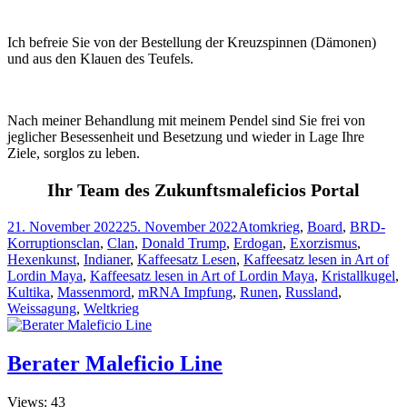
Ich befreie Sie von der Bestellung der Kreuzspinnen (Dämonen)
und aus den Klauen des Teufels.
Nach meiner Behandlung mit meinem Pendel sind Sie frei von
jeglicher Besessenheit und Besetzung und wieder in Lage Ihre
Ziele, sorglos zu leben.
Ihr Team des Zukunftsmaleficios Portal
Veröffentlicht
Kategorien
21. November 2022
25. November 2022
Atomkrieg
,
Board
,
BRD-
am
Korruptionsclan
,
Clan
,
Donald Trump
,
Erdogan
,
Exorzismus
,
Hexenkunst
,
Indianer
,
Kaffeesatz Lesen
,
Kaffeesatz lesen in Art of
Lordin Maya
,
Kaffeesatz lesen in Art of Lordin Maya
,
Kristallkugel
,
Kultika
,
Massenmord
,
mRNA Impfung
,
Runen
,
Russland
,
Weissagung
,
Weltkrieg
Berater Maleficio Line
Views: 43