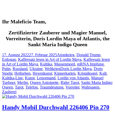
Ihr Maleficio Team,
Zertifizierter Zauberer und Magier Manuel,
Vorreiterin, Doris Lordin Maya of Atlantis, the
Sankt Maria Indigo Queen
Veröffentlicht
Kategorien
17. August 2022
27. Februar 2025
Atomkrieg
,
Donald Trump
,
am
Erdogan
,
Kaffeesatz lesen in Art of Lordin Maya
,
Kaffeesatz lesen
in Art of Lordin Maya
,
Kultika
,
Massenmord
,
mRNA Impfung
,
Schlagwörter
Putin
,
Russland
,
Ukraine
,
Weltkrieg
Doris Lordin Maya
,
Doris
Stoehr
,
Hellsehen
,
Hexenkunst
,
Kipperkarten
,
Kristalkugel
,
Kult
,
Kultika-Line
,
Kunst
,
Lenormand
,
Lordin von Atlantis
,
Manuel
Tuebner
,
Merlin
,
Queen Antoinette
,
Rider Tarot
,
Sankt Maria Indigo
Queen
,
Tarot
,
Telefon
,
Traumdeutung
,
Vorreiter
,
Wahrsagen
,
Zauberei
Handy Mobil Durchwahl 226406 Pin 270