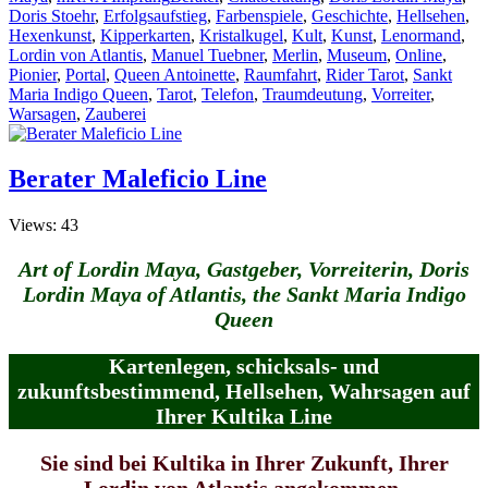
Doris Stoehr
,
Erfolgsaufstieg
,
Farbenspiele
,
Geschichte
,
Hellsehen
,
Hexenkunst
,
Kipperkarten
,
Kristalkugel
,
Kult
,
Kunst
,
Lenormand
,
Lordin von Atlantis
,
Manuel Tuebner
,
Merlin
,
Museum
,
Online
,
Pionier
,
Portal
,
Queen Antoinette
,
Raumfahrt
,
Rider Tarot
,
Sankt
Maria Indigo Queen
,
Tarot
,
Telefon
,
Traumdeutung
,
Vorreiter
,
Warsagen
,
Zauberei
Berater Maleficio Line
Views: 43
Art of Lordin Maya, Gastgeber, Vorreiterin, Doris
Lordin Maya of Atlantis, the Sankt Maria Indigo
Queen
Kartenlegen, schicksals- und
zukunftsbestimmend, Hellsehen, Wahrsagen auf
Ihrer Kultika
Line
Sie sind bei Kultika in Ihrer Zukunft, Ihrer