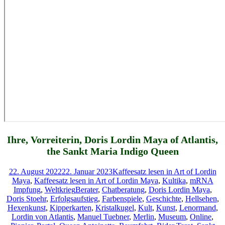
Ihre, Vorreiterin, Doris Lordin Maya of Atlantis,
the Sankt Maria Indigo Queen
Veröffentlicht
Kategorien
22. August 2022
22. Januar 2023
Kaffeesatz lesen in Art of Lordin
am
Maya
,
Kaffeesatz lesen in Art of Lordin Maya
,
Kultika
,
mRNA
Schlagwörter
Impfung
,
Weltkrieg
Berater
,
Chatberatung
,
Doris Lordin Maya
,
Doris Stoehr
,
Erfolgsaufstieg
,
Farbenspiele
,
Geschichte
,
Hellsehen
,
Hexenkunst
,
Kipperkarten
,
Kristalkugel
,
Kult
,
Kunst
,
Lenormand
,
Lordin von Atlantis
,
Manuel Tuebner
,
Merlin
,
Museum
,
Online
,