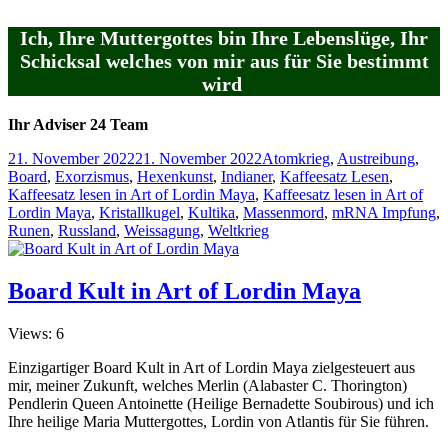
Ich, Ihre Muttergottes bin Ihre Lebenslüge, Ihr
Schicksal welches von mir aus für Sie bestimmt
wird
Ihr Adviser 24 Team
Veröffentlicht
Kategorien
21. November 2022
21. November 2022
Atomkrieg
,
Austreibung
,
am
Board
,
Exorzismus
,
Hexenkunst
,
Indianer
,
Kaffeesatz Lesen
,
Kaffeesatz lesen in Art of Lordin Maya
,
Kaffeesatz lesen in Art of
Lordin Maya
,
Kristallkugel
,
Kultika
,
Massenmord
,
mRNA Impfung
,
Runen
,
Russland
,
Weissagung
,
Weltkrieg
Board Kult in Art of Lordin Maya
Views: 6
Einzigartiger Board Kult in Art of Lordin Maya zielgesteuert aus
mir, meiner Zukunft, welches Merlin (Alabaster C. Thorington)
Pendlerin Queen Antoinette (Heilige Bernadette Soubirous) und ich
Ihre heilige Maria Muttergottes, Lordin von Atlantis für Sie führen.