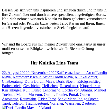
Lassen Sie sich von uns inspirieren und schauen durch und in uns in
Ihre Zukunft über und durch unsere speziellen, angefertigten Bords.
Natürlich nehmen wir auch Kontakt zu Ihren geliebten verstorbenen
für Sie auf oder Pendeln b.z.w. legen Tarot Karten mit Ihren, Ihnen
am Herzen liegenden, verstorbenen Seelenbegleitern auf.
Wir sind Ihr Board aus mir, meiner Zukunft und einzigartig in unser
multisensorischen Fähigkeit, welche wir für Sie zur Geltung
bringen.
Ihr Kultika Line Team
Veröffentlicht
Kategorien
22. August 2022
9. November 2022
Kaffeesatz lesen in Art of Lordin
am
Schlagwörter
Maya
,
Kaffeesatz lesen in Art of Lordin Maya
,
Kultika
Berater
,
Chatberatung
,
Doris Lordin Maya
,
Doris Stoehr
,
Erfolgsaufstieg
,
Farbenspiele
,
Geschichte
,
Hellsehen
,
Hexenkunst
,
Kipperkarten
,
Kristalkugel
,
Kult
,
Kunst
,
Lenormand
,
Lordin von Atlantis
,
Manuel
Tuebner
,
Merlin
,
Museum
,
Online
,
Pionier
,
Portal
,
Queen
Antoinette
,
Raumfahrt
,
Rider Tarot
,
Sankt Maria Indigo Queen
,
Tarot
,
Telefon
,
Traumdeutung
,
Vorreiter
,
Warsagen
,
Zauberei