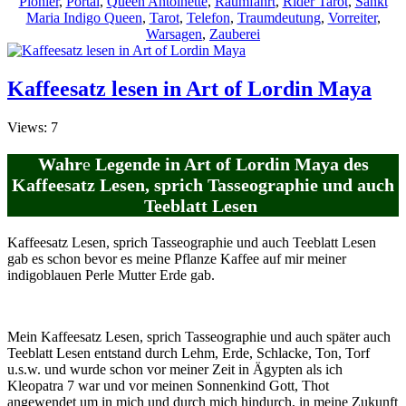
Pionier
,
Portal
,
Queen Antoinette
,
Raumfahrt
,
Rider Tarot
,
Sankt
Maria Indigo Queen
,
Tarot
,
Telefon
,
Traumdeutung
,
Vorreiter
,
Warsagen
,
Zauberei
Kaffeesatz lesen in Art of Lordin Maya
Views: 7
Wahr
e
Legende in Art of Lordin Maya des
Kaffeesatz Lesen, sprich Tasseographie und auch
Teeblatt Lesen
Kaffeesatz Lesen, sprich Tasseographie und auch Teeblatt Lesen
gab es schon bevor es meine Pflanze Kaffee auf mir meiner
indigoblauen Perle Mutter Erde gab.
Mein Kaffeesatz Lesen, sprich Tasseographie und auch später auch
Teeblatt Lesen entstand durch Lehm, Erde, Schlacke, Ton, Torf
u.s.w. und wurde schon vor meiner Zeit in Ägypten als ich
Kleopatra 7 war und vor meinen Sonnenkind Gott, Thot
angewendet um in mich und durch mich hindurch, in meine Zukunft