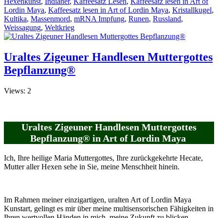
Hexenkunst
,
Indianer
,
Kaffeesatz Lesen
,
Kaffeesatz lesen in Art of
Lordin Maya
,
Kaffeesatz lesen in Art of Lordin Maya
,
Kristallkugel
,
Kultika
,
Massenmord
,
mRNA Impfung
,
Runen
,
Russland
,
Weissagung
,
Weltkrieg
Uraltes Zigeuner Handlesen Muttergottes
Bepflanzung®
Views: 2
Uraltes Zigeuner Handlesen Muttergottes
Bepflanzung® in Art of Lordin Maya
Ich, Ihre heilige Maria Muttergottes, Ihre zurückgekehrte Hecate,
Mutter aller Hexen sehe in Sie, meine Menschheit hinein.
Im Rahmen meiner einzigartigen, uralten Art of Lordin Maya
Kunstart, gelingt es mir über meine multisensorischen Fähigkeiten in
Ihren wertvollen Händen in mich, meine Zukunft zu blicken.