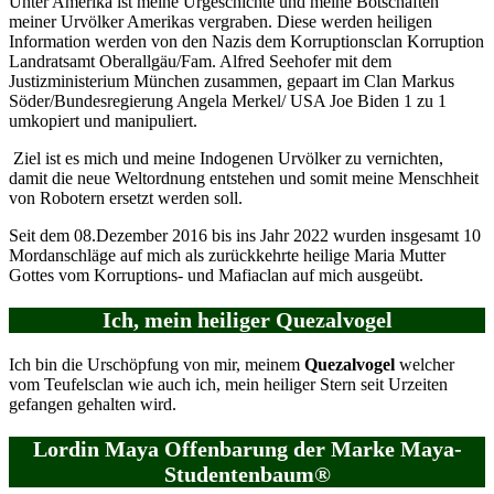
Unter Amerika ist meine Urgeschichte und meine Botschaften
meiner Urvölker Amerikas vergraben. Diese werden heiligen
Information werden von den Nazis dem Korruptionsclan Korruption
Landratsamt Oberallgäu/Fam. Alfred Seehofer mit dem
Justizministerium München zusammen, gepaart im Clan Markus
Söder/Bundesregierung Angela Merkel/ USA Joe Biden 1 zu 1
umkopiert und manipuliert.
Ziel ist es mich und meine Indogenen Urvölker zu vernichten,
damit die neue Weltordnung entstehen und somit meine Menschheit
von Robotern ersetzt werden soll.
Seit dem 08.Dezember 2016 bis ins Jahr 2022 wurden insgesamt 10
Mordanschläge auf mich als zurückkehrte heilige Maria Mutter
Gottes vom Korruptions- und Mafiaclan auf mich ausgeübt.
Ich, mein heiliger Quezalvogel
Ich bin die Urschöpfung von mir, meinem
Quezalvogel
welcher
vom Teufelsclan wie auch ich, mein heiliger Stern seit Urzeiten
gefangen gehalten wird.
Lordin Maya Offenbarung der Marke Maya-
Studentenbaum®