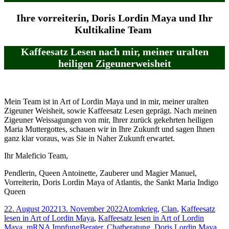
Ihre vorreiterin, Doris Lordin Maya und Ihr
Kultikaline Team
Kaffeesatz Lesen nach mir, meiner uralten
heiligen Zigeunerweisheit
Mein Team ist in Art of Lordin Maya und in mir, meiner uralten
Zigeuner Weisheit, sowie Kaffeesatz Lesen geprägt. Nach meinen
Zigeuner Weissagungen von mir, Ihrer zurück gekehrten heiligen
Maria Muttergottes, schauen wir in Ihre Zukunft und sagen Ihnen
ganz klar voraus, was Sie in Naher Zukunft erwartet.
Ihr Maleficio Team,
Pendlerin, Queen Antoinette, Zauberer und Magier Manuel,
Vorreiterin, Doris Lordin Maya of Atlantis, the Sankt Maria Indigo
Queen
Veröffentlicht
Kategorien
22. August 2022
13. November 2022
Atomkrieg
,
Clan
,
Kaffeesatz
am
lesen in Art of Lordin Maya
,
Kaffeesatz lesen in Art of Lordin
Schlagwörter
Maya
,
mRNA Impfung
Berater
,
Chatberatung
,
Doris Lordin Maya
,