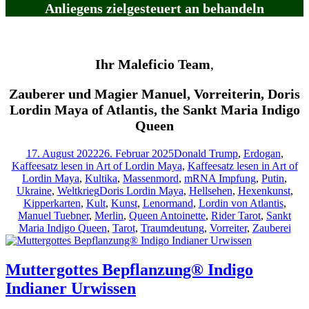
Anliegens zielgesteuert
an behandeln
Ihr
Maleficio
Team
,
Zauberer und Magier Manuel, Vorreiterin, Doris
Lordin Maya of Atlantis, the Sankt Maria Indigo
Queen
Veröffentlicht
Kategorien
17. August 2022
26. Februar 2025
Donald Trump
,
Erdogan
,
am
Kaffeesatz lesen in Art of Lordin Maya
,
Kaffeesatz lesen in Art of
Lordin Maya
,
Kultika
,
Massenmord
,
mRNA Impfung
,
Putin
,
Schlagwörter
Ukraine
,
Weltkrieg
Doris Lordin Maya
,
Hellsehen
,
Hexenkunst
,
Kipperkarten
,
Kult
,
Kunst
,
Lenormand
,
Lordin von Atlantis
,
Manuel Tuebner
,
Merlin
,
Queen Antoinette
,
Rider Tarot
,
Sankt
Maria Indigo Queen
,
Tarot
,
Traumdeutung
,
Vorreiter
,
Zauberei
Muttergottes Bepflanzung® Indigo
Indianer Urwissen