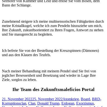
Seehofer von Kummer und Leid und erlöse Sie vom Bösen, dem
Bann der Schlange.
Zunehmend steigere ich meine multisensorischen Fähigkeiten durch
meine Kristallkugel, welche ich zum Pendeln hinzuziehe um mich,
Ihre Zukunft, zukunftsorientiert zu Ihren Fragen, Antwort zu stehen
und Sie massgerecht zu begleiten.
Ich befreie Sie von der Bestellung der Kreuzspinnen (Dämonen)
und aus den Klauen des Teufels.
Nach meiner Behandlung mit meinem Pendel sind Sie frei von
jeglicher Besessenheit und Besetzung und wieder in Lage Ihre
Ziele, sorglos zu leben.
Ihr Team des Zukunftsmaleficios Portal
Veröffentlicht
Kategorien
21. November 2022
25. November 2022
Atomkrieg
,
Board
,
BRD-
am
Korruptionsclan
,
Clan
,
Donald Trump
,
Erdogan
,
Exorzismus
,