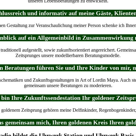
unseren Lebensberatungen zu entwickeln.
chlussreich und informativ auf meine Gäste, Klien
en Gestaltung zur Veranschaulichung meiner Person schenke ich Ihnen
 Einblick auf ein Allgemeinbild in Zusammenwirkung
 traditionell aufgestellt, sowie zukunftsorientiert angereichert. Gemei
Zeitsprunges unsere modellierbaren Beratungsmodelle.
gen Beratungen führen Sie und Ihre Kinder von mir
ngschematiken und Zukunftsgestaltungen in Art of Lordin Maya. Auch ste
gemeinsam unsere Beratungen zu moderieren.
 bin Ihre Zukunftssendestation Ihr goldener Zeitsp
oldenem Zeitsprung gehören meine Delfinkinder, Regenbogenkinder, S
ns gemeinsam mich, Ihren goldenen Kreis Ihren go
adio bildet die Uhrwerk Station und Uhrwerk Basis