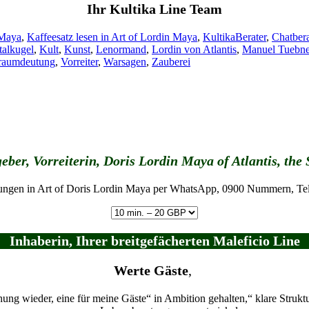
Ihr Kultika Line Team
Schlagwörter
 Maya
,
Kaffeesatz lesen in Art of Lordin Maya
,
Kultika
Berater
,
Chatber
talkugel
,
Kult
,
Kunst
,
Lenormand
,
Lordin von Atlantis
,
Manuel Tuebne
raumdeutung
,
Vorreiter
,
Warsagen
,
Zauberei
eber, Vorreiterin, Doris Lordin Maya of Atlantis, th
ungen in Art of Doris Lordin Maya per WhatsApp, 0900 Nummern, Tel
Inhaberin, Ihrer breitgefächerten Maleficio Line
Werte Gäste
,
chung wieder, eine für meine Gäste“ in Ambition gehalten,“ klare Stru