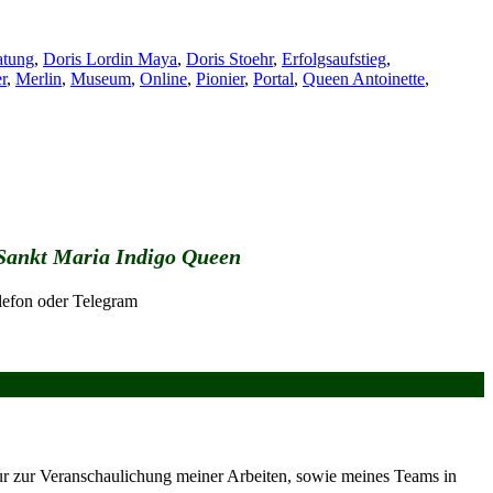
atung
,
Doris Lordin Maya
,
Doris Stoehr
,
Erfolgsaufstieg
,
r
,
Merlin
,
Museum
,
Online
,
Pionier
,
Portal
,
Queen Antoinette
,
e Sankt Maria Indigo Queen
efon oder Telegram
ktur zur Veranschaulichung meiner Arbeiten, sowie meines Teams in