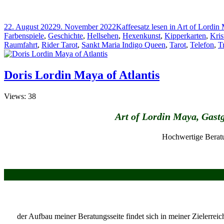
Veröffentlicht
Kategorien
22. August 2022
9. November 2022
Kaffeesatz lesen in Art of Lordin
am
Farbenspiele
,
Geschichte
,
Hellsehen
,
Hexenkunst
,
Kipperkarten
,
Kris
Raumfahrt
,
Rider Tarot
,
Sankt Maria Indigo Queen
,
Tarot
,
Telefon
,
T
Doris Lordin Maya of Atlantis
Views: 38
Art of Lordin Maya, Gastg
Hochwertige Berat
der Aufbau meiner Beratungsseite findet sich in meiner Zielerrei