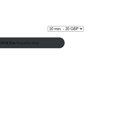
 of Doris Lordin Maya per
WhatsApp
ungen in Art of Doris Lordin Maya per WhatsApp, 0900 Nummern, Tel
IONALEm
Prepaidsystem
is Lordin Maya
nlass