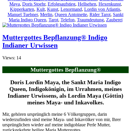
am
Maya
,
Doris Stoehr
,
Erfolgsaufstieg
,
Hellsehen
,
Hexenkunst
,
Kipperkarten
,
Kult
,
Kunst
,
Lenormand
,
Lordin von Atlantis
,
Manuel Tuebner
,
Merlin
,
Queen Antoinette
,
Rider Tarot
,
Sankt
Maria Indigo Queen
,
Tarot
,
Telefon
,
Traumdeutung
,
Zauberei
Muttergottes Bepflanzung® Indigo
Indianer Urwissen
Views: 14
Muttergottes Bepflanzung®
Doris Lordin Maya, the Sankt Maria Indigo
Queen, Indigokönigin, im Urrahmen, meines
Indianer Urwissens, als Lordin Maya (Göttin)
meines Maya- und Inkavolkes.
Mir, gehören ursprünglich meine 6 Völkergruppen, darin
wiederzufinden sind meine Maya- und Inkavölker von mir, Ihrer
ursprünglichen wieder auf meine indigoblaue Perle Mutter,
zurückgekehrte heilige Maria Muttergottes.