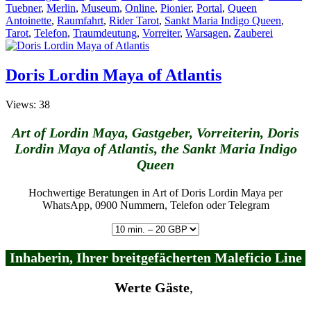
Tuebner
,
Merlin
,
Museum
,
Online
,
Pionier
,
Portal
,
Queen
Antoinette
,
Raumfahrt
,
Rider Tarot
,
Sankt Maria Indigo Queen
,
Tarot
,
Telefon
,
Traumdeutung
,
Vorreiter
,
Warsagen
,
Zauberei
Doris Lordin Maya of Atlantis
Views: 38
Art of Lordin Maya, Gastgeber, Vorreiterin, Doris
Lordin Maya of Atlantis, the Sankt Maria Indigo
Queen
Hochwertige Beratungen in Art of Doris Lordin Maya per
WhatsApp, 0900 Nummern, Telefon oder Telegram
Inhaberin, Ihrer breitgefächerten Maleficio Line
Werte Gäste
,