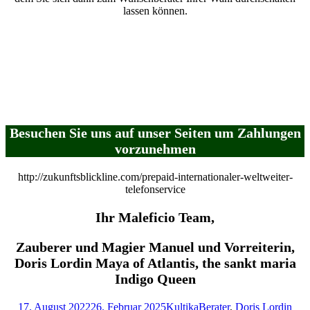
lassen können.
Besuchen Sie uns auf unser Seiten um Zahlungen
vorzunehmen
http://zukunftsblickline.com/prepaid-internationaler-weltweiter-
telefonservice
Ihr Maleficio Team,
Zauberer und Magier Manuel und Vorreiterin,
Doris Lordin Maya of Atlantis, the sankt maria
Indigo Queen
Veröffentlicht
Kategorien
Schlagwörter
17. August 2022
26. Februar 2025
Kultika
Berater
,
Doris Lordin