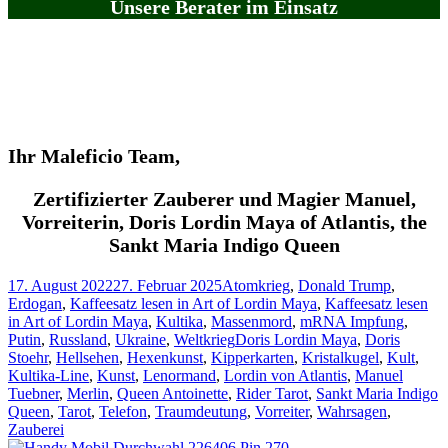
Unsere Berater im Einsatz
Ihr Maleficio Team,
Zertifizierter Zauberer und Magier Manuel,
Vorreiterin, Doris Lordin Maya of Atlantis, the
Sankt Maria Indigo Queen
Veröffentlicht
Kategorien
17. August 2022
27. Februar 2025
Atomkrieg
,
Donald Trump
,
am
Erdogan
,
Kaffeesatz lesen in Art of Lordin Maya
,
Kaffeesatz lesen
in Art of Lordin Maya
,
Kultika
,
Massenmord
,
mRNA Impfung
,
Schlagwörter
Putin
,
Russland
,
Ukraine
,
Weltkrieg
Doris Lordin Maya
,
Doris
Stoehr
,
Hellsehen
,
Hexenkunst
,
Kipperkarten
,
Kristalkugel
,
Kult
,
Kultika-Line
,
Kunst
,
Lenormand
,
Lordin von Atlantis
,
Manuel
Tuebner
,
Merlin
,
Queen Antoinette
,
Rider Tarot
,
Sankt Maria Indigo
Queen
,
Tarot
,
Telefon
,
Traumdeutung
,
Vorreiter
,
Wahrsagen
,
Zauberei