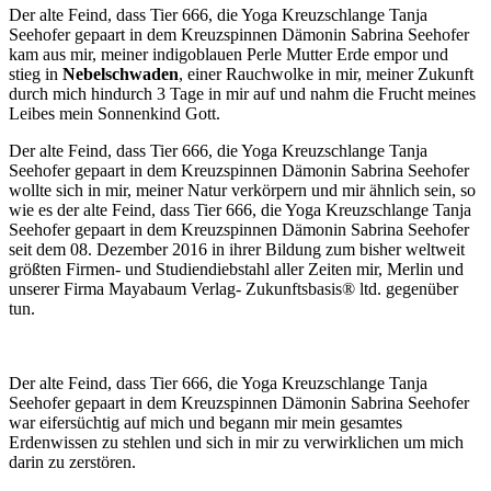
Der alte Feind, dass Tier 666, die Yoga Kreuzschlange Tanja
Seehofer gepaart in dem Kreuzspinnen Dämonin Sabrina Seehofer
kam aus mir, meiner indigoblauen Perle Mutter Erde empor und
stieg in
Nebelschwaden
, einer Rauchwolke in mir, meiner Zukunft
durch mich hindurch 3 Tage in mir auf und nahm die Frucht meines
Leibes mein Sonnenkind Gott.
Der alte Feind, dass Tier 666, die Yoga Kreuzschlange Tanja
Seehofer gepaart in dem Kreuzspinnen Dämonin Sabrina Seehofer
wollte sich in mir, meiner Natur verkörpern und mir ähnlich sein, so
wie es der alte Feind, dass Tier 666, die Yoga Kreuzschlange Tanja
Seehofer gepaart in dem Kreuzspinnen Dämonin Sabrina Seehofer
seit dem 08. Dezember 2016 in ihrer Bildung zum bisher weltweit
größten Firmen- und Studiendiebstahl aller Zeiten mir, Merlin und
unserer Firma Mayabaum Verlag- Zukunftsbasis® ltd. gegenüber
tun.
Der alte Feind, dass Tier 666, die Yoga Kreuzschlange Tanja
Seehofer gepaart in dem Kreuzspinnen Dämonin Sabrina Seehofer
war eifersüchtig auf mich und begann mir mein gesamtes
Erdenwissen zu stehlen und sich in mir zu verwirklichen um mich
darin zu zerstören.