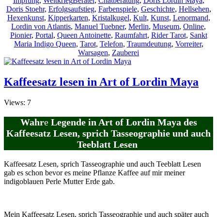
Impfung
,
Weltkrieg
Berater
,
Chatberatung
,
Doris Lordin Maya
,
Doris Stoehr
,
Erfolgsaufstieg
,
Farbenspiele
,
Geschichte
,
Hellsehen
,
Hexenkunst
,
Kipperkarten
,
Kristalkugel
,
Kult
,
Kunst
,
Lenormand
,
Lordin von Atlantis
,
Manuel Tuebner
,
Merlin
,
Museum
,
Online
,
Pionier
,
Portal
,
Queen Antoinette
,
Raumfahrt
,
Rider Tarot
,
Sankt
Maria Indigo Queen
,
Tarot
,
Telefon
,
Traumdeutung
,
Vorreiter
,
Warsagen
,
Zauberei
Kaffeesatz lesen in Art of Lordin Maya
Views: 7
Wahr
e
Legende in Art of Lordin Maya des
Kaffeesatz Lesen, sprich Tasseographie und auch
Teeblatt Lesen
Kaffeesatz Lesen, sprich Tasseographie und auch Teeblatt Lesen
gab es schon bevor es meine Pflanze Kaffee auf mir meiner
indigoblauen Perle Mutter Erde gab.
Mein Kaffeesatz Lesen, sprich Tasseographie und auch später auch