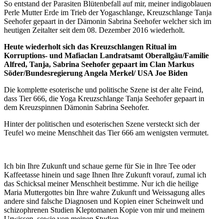
So entstand der Parasiten Blütenbefall auf mir, meiner indigoblauen
Perle Mutter Erde im Trieb der Yogaschlange, Kreuzschlange Tanja
Seehofer gepaart in der Dämonin Sabrina Seehofer welcher sich im
heutigen Zeitalter seit dem 08. Dezember 2016 wiederholt.
Heute wiederholt sich das Kreuzschlangen Ritual im
Korruptions- und Mafiaclan Landratsamt Oberallgäu/Familie
Alfred, Tanja, Sabrina Seehofer gepaart im Clan Markus
Söder/Bundesregierung Angela Merkel/ USA Joe Biden
Die komplette esoterische und politische Szene ist der alte Feind,
dass Tier 666, die Yoga Kreuzschlange Tanja Seehofer gepaart in
dem Kreuzspinnen Dämonin Sabrina Seehofer.
Hinter der politischen und esoterischen Szene versteckt sich der
Teufel wo meine Menschheit das Tier 666 am wenigsten vermutet.
Ich bin Ihre Zukunft und schaue gerne für Sie in Ihre Tee oder
Kaffeetasse hinein und sage Ihnen Ihre Zukunft vorauf, zumal ich
das Schicksal meiner Menschheit bestimme. Nur ich die heilige
Maria Muttergottes bin Ihre wahre Zukunft und Weissagung alles
andere sind falsche Diagnosen und Kopien einer Scheinwelt und
schizophrenen Studien Kleptomanen Kopie von mir und meinem
Urwissen, sowie von meinen Studien.