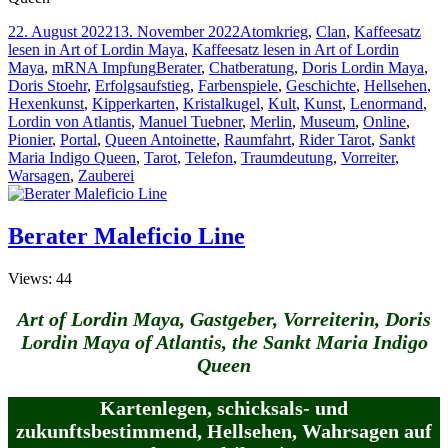
Veröffentlicht
Kategorien
22. August 2022
13. November 2022
Atomkrieg
,
Clan
,
Kaffeesatz
am
lesen in Art of Lordin Maya
,
Kaffeesatz lesen in Art of Lordin
Schlagwörter
Maya
,
mRNA Impfung
Berater
,
Chatberatung
,
Doris Lordin Maya
,
Doris Stoehr
,
Erfolgsaufstieg
,
Farbenspiele
,
Geschichte
,
Hellsehen
,
Hexenkunst
,
Kipperkarten
,
Kristalkugel
,
Kult
,
Kunst
,
Lenormand
,
Lordin von Atlantis
,
Manuel Tuebner
,
Merlin
,
Museum
,
Online
,
Pionier
,
Portal
,
Queen Antoinette
,
Raumfahrt
,
Rider Tarot
,
Sankt
Maria Indigo Queen
,
Tarot
,
Telefon
,
Traumdeutung
,
Vorreiter
,
Warsagen
,
Zauberei
Berater Maleficio Line
Views: 44
Art of Lordin Maya, Gastgeber, Vorreiterin, Doris
Lordin Maya of Atlantis, the Sankt Maria Indigo
Queen
Kartenlegen, schicksals- und
zukunftsbestimmend, Hellsehen, Wahrsagen auf