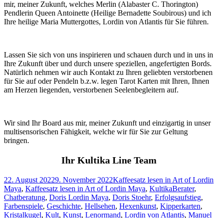
mir, meiner Zukunft, welches Merlin (Alabaster C. Thorington)
Pendlerin Queen Antoinette (Heilige Bernadette Soubirous) und ich
Ihre heilige Maria Muttergottes, Lordin von Atlantis für Sie führen.
Lassen Sie sich von uns inspirieren und schauen durch und in uns in
Ihre Zukunft über und durch unsere speziellen, angefertigten Bords.
Natürlich nehmen wir auch Kontakt zu Ihren geliebten verstorbenen
für Sie auf oder Pendeln b.z.w. legen Tarot Karten mit Ihren, Ihnen
am Herzen liegenden, verstorbenen Seelenbegleitern auf.
Wir sind Ihr Board aus mir, meiner Zukunft und einzigartig in unser
multisensorischen Fähigkeit, welche wir für Sie zur Geltung
bringen.
Ihr Kultika Line Team
Veröffentlicht
Kategorien
22. August 2022
9. November 2022
Kaffeesatz lesen in Art of Lordin
am
Schlagwörter
Maya
,
Kaffeesatz lesen in Art of Lordin Maya
,
Kultika
Berater
,
Chatberatung
,
Doris Lordin Maya
,
Doris Stoehr
,
Erfolgsaufstieg
,
Farbenspiele
,
Geschichte
,
Hellsehen
,
Hexenkunst
,
Kipperkarten
,
Kristalkugel
,
Kult
,
Kunst
,
Lenormand
,
Lordin von Atlantis
,
Manuel