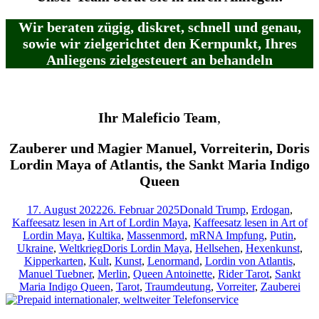
Wir beraten zügig, diskret, schnell und genau,
sowie wir zielgerichtet den Kernpunkt, Ihres
Anliegens zielgesteuert
an behandeln
Ihr
Maleficio
Team
,
Zauberer und Magier Manuel, Vorreiterin, Doris
Lordin Maya of Atlantis, the Sankt Maria Indigo
Queen
Veröffentlicht
Kategorien
17. August 2022
26. Februar 2025
Donald Trump
,
Erdogan
,
am
Kaffeesatz lesen in Art of Lordin Maya
,
Kaffeesatz lesen in Art of
Lordin Maya
,
Kultika
,
Massenmord
,
mRNA Impfung
,
Putin
,
Schlagwörter
Ukraine
,
Weltkrieg
Doris Lordin Maya
,
Hellsehen
,
Hexenkunst
,
Kipperkarten
,
Kult
,
Kunst
,
Lenormand
,
Lordin von Atlantis
,
Manuel Tuebner
,
Merlin
,
Queen Antoinette
,
Rider Tarot
,
Sankt
Maria Indigo Queen
,
Tarot
,
Traumdeutung
,
Vorreiter
,
Zauberei