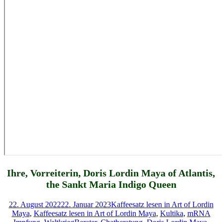
Ihre, Vorreiterin, Doris Lordin Maya of Atlantis,
the Sankt Maria Indigo Queen
Veröffentlicht
Kategorien
22. August 2022
22. Januar 2023
Kaffeesatz lesen in Art of Lordin
am
Maya
,
Kaffeesatz lesen in Art of Lordin Maya
,
Kultika
,
mRNA
Schlagwörter