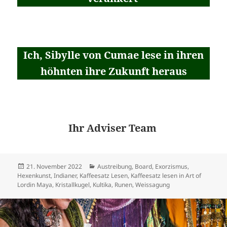
Ich, Sibylle von Cumae lese in ihren
höhnten ihre Zukunft heraus
Ihr Adviser Team
Veröffentlicht
Kategorien
21. November 2022
Austreibung
,
Board
,
Exorzismus
,
am
Hexenkunst
,
Indianer
,
Kaffeesatz Lesen
,
Kaffeesatz lesen in Art of
Lordin Maya
,
Kristallkugel
,
Kultika
,
Runen
,
Weissagung