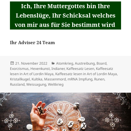
Ich, Ihre Muttergottes bin Ihre
Lebenslüge, Ihr Schicksal welches
von mir aus für Sie bestimmt wird
Ihr Adviser 24 Team
Veröffentlicht
Kategorien
21. November 2022
Atomkrieg
,
Austreibung
,
Board
,
am
Exorzismus
,
Hexenkunst
,
Indianer
,
Kaffeesatz Lesen
,
Kaffeesatz
lesen in Art of Lordin Maya
,
Kaffeesatz lesen in Art of Lordin Maya
,
Kristallkugel
,
Kultika
,
Massenmord
,
mRNA Impfung
,
Runen
,
Russland
,
Weissagung
,
Weltkrieg