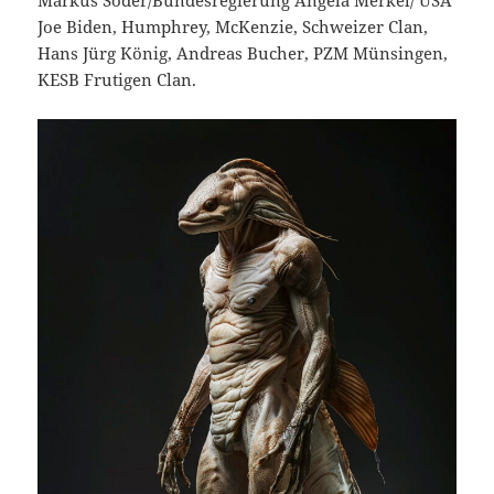
Markus Söder/Bundesregierung Angela Merkel/ USA
Joe Biden, Humphrey, McKenzie, Schweizer Clan,
Hans Jürg König, Andreas Bucher, PZM Münsingen,
KESB Frutigen Clan.