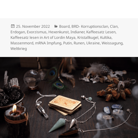
Veröffentlicht
Kategorien
25. November 2022
Board
,
BRD- Korruptionsclan
,
Clan
,
am
Erdogan
,
Exorzismus
,
Hexenkunst
,
Indianer
,
Kaffeesatz Lesen
,
Kaffeesatz lesen in Art of Lordin Maya
,
Kristallkugel
,
Kultika
,
Massenmord
,
mRNA Impfung
,
Putin
,
Runen
,
Ukraine
,
Weissagung
,
Weltkrieg