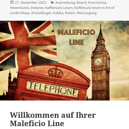
Veröffentlicht
Kategorien
21. November 2022
Austreibung
,
Board
,
Exorzismus
,
am
Hexenkunst
,
Indianer
,
Kaffeesatz Lesen
,
Kaffeesatz lesen in Art of
Lordin Maya
,
Kristallkugel
,
Kultika
,
Runen
,
Weissagung
Willkommen auf Ihrer
Maleficio Line