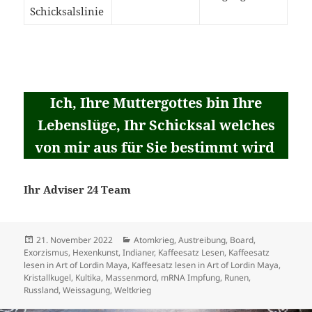
Schicksalslinie
Ich, Ihre Muttergottes bin Ihre
Lebenslüge, Ihr Schicksal welches
von mir aus für Sie bestimmt wird
Ihr Adviser 24 Team
Veröffentlicht
Kategorien
21. November 2022
Atomkrieg
,
Austreibung
,
Board
,
am
Exorzismus
,
Hexenkunst
,
Indianer
,
Kaffeesatz Lesen
,
Kaffeesatz
lesen in Art of Lordin Maya
,
Kaffeesatz lesen in Art of Lordin Maya
,
Kristallkugel
,
Kultika
,
Massenmord
,
mRNA Impfung
,
Runen
,
Russland
,
Weissagung
,
Weltkrieg