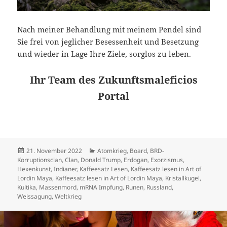
Nach meiner Behandlung mit meinem Pendel sind
Sie frei von jeglicher Besessenheit und Besetzung
und wieder in Lage Ihre Ziele, sorglos zu leben.
Ihr Team des Zukunftsmaleficios
Portal
Veröffentlicht
Kategorien
21. November 2022
Atomkrieg
,
Board
,
BRD-
am
Korruptionsclan
,
Clan
,
Donald Trump
,
Erdogan
,
Exorzismus
,
Hexenkunst
,
Indianer
,
Kaffeesatz Lesen
,
Kaffeesatz lesen in Art of
Lordin Maya
,
Kaffeesatz lesen in Art of Lordin Maya
,
Kristallkugel
,
Kultika
,
Massenmord
,
mRNA Impfung
,
Runen
,
Russland
,
Weissagung
,
Weltkrieg