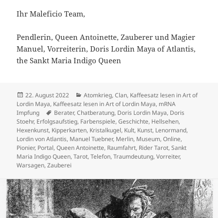
Ihr Maleficio Team,
Pendlerin, Queen Antoinette, Zauberer und Magier
Manuel, Vorreiterin, Doris Lordin Maya of Atlantis,
the Sankt Maria Indigo Queen
Veröffentlicht
Kategorien
22. August 2022
Atomkrieg
,
Clan
,
Kaffeesatz lesen in Art of
am
Lordin Maya
,
Kaffeesatz lesen in Art of Lordin Maya
,
mRNA
Schlagwörter
Impfung
Berater
,
Chatberatung
,
Doris Lordin Maya
,
Doris
Stoehr
,
Erfolgsaufstieg
,
Farbenspiele
,
Geschichte
,
Hellsehen
,
Hexenkunst
,
Kipperkarten
,
Kristalkugel
,
Kult
,
Kunst
,
Lenormand
,
Lordin von Atlantis
,
Manuel Tuebner
,
Merlin
,
Museum
,
Online
,
Pionier
,
Portal
,
Queen Antoinette
,
Raumfahrt
,
Rider Tarot
,
Sankt
Maria Indigo Queen
,
Tarot
,
Telefon
,
Traumdeutung
,
Vorreiter
,
Warsagen
,
Zauberei