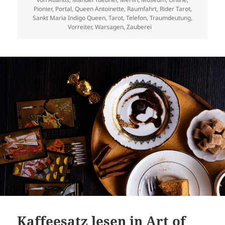
Pionier
,
Portal
,
Queen Antoinette
,
Raumfahrt
,
Rider Tarot
,
Sankt Maria Indigo Queen
,
Tarot
,
Telefon
,
Traumdeutung
,
Vorreiter
,
Warsagen
,
Zauberei
Kaffeesatz lesen in Art of