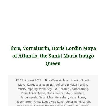
Ihre, Vorreiterin, Doris Lordin Maya
of Atlantis, the Sankt Maria Indigo
Queen
Veröffentlicht
Kategorien
22. August 2022
Kaffeesatz lesen in Art of Lordin
am
Maya
,
Kaffeesatz lesen in Art of Lordin Maya
,
Kultika
,
Schlagwörter
mRNA Impfung
,
Weltkrieg
Berater
,
Chatberatung
,
Doris Lordin Maya
,
Doris Stoehr
,
Erfolgsaufstieg
,
Farbenspiele
,
Geschichte
,
Hellsehen
,
Hexenkunst
,
Kipperkarten
,
Kristalkugel
,
Kult
,
Kunst
,
Lenormand
,
Lordin
von Atlantis
,
Manuel Tuebner
,
Merlin
,
Museum
,
Online
,