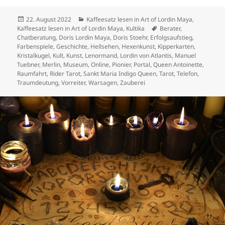
Veröffentlicht
Kategorien
22. August 2022
Kaffeesatz lesen in Art of Lordin Maya
,
am
Schlagwörter
Kaffeesatz lesen in Art of Lordin Maya
,
Kultika
Berater
,
Chatberatung
,
Doris Lordin Maya
,
Doris Stoehr
,
Erfolgsaufstieg
,
Farbenspiele
,
Geschichte
,
Hellsehen
,
Hexenkunst
,
Kipperkarten
,
Kristalkugel
,
Kult
,
Kunst
,
Lenormand
,
Lordin von Atlantis
,
Manuel
Tuebner
,
Merlin
,
Museum
,
Online
,
Pionier
,
Portal
,
Queen Antoinette
,
Raumfahrt
,
Rider Tarot
,
Sankt Maria Indigo Queen
,
Tarot
,
Telefon
,
Traumdeutung
,
Vorreiter
,
Warsagen
,
Zauberei